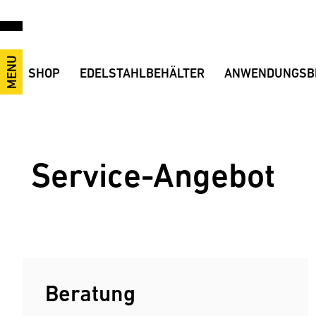
MENU
SHOP
EDELSTAHLBEHÄLTER
ANWENDUNGSB
Wein, Most, Destillate
Vorteile
Anwendungsvideos
Bier, Cider, Mischgetränke
Offene Behälter
Wein
Industrie, Lebensmittel, Anlagenbau
Geschlossene Behälter
Sekt
Transportbehälter
Misch-, Transport- und Lagerbehälter
Schnaps/Destillate
Service-Angebot
Zubehör
Maischebehälter
Likör
Ersatzteile
Druckbehälter
Bier
Black Eye
Saft
Cider/Most
Softdrinks
Mischgetränke
Beratung
Maische
Speiseöl