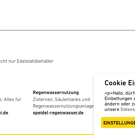
Weingut Weber
Weinkellerei Kern
icht nur Edelstahlbehälter
Cookie Ei
Regenwassernutzung
Kunststoff
<p>Hallo, dürf
Einbettungen 
: Alles für
Zisternen, Säulentanks und
PE-Behälte
ändern oder z
Regenwassernutzungsanlagen
Bereitstel
unsere
Datens
i.de
speidel-regenwasser.de
speidel-ku
EINSTELLUNG