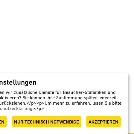
nstellungen
behälter
Rotationsformteile
en wir zusätzliche Dienste für Besucher-Statistiken und
aktivieren? Sie können Ihre Zustimmung später jederzeit
r für Lagerung,
Nahtlos gefertigte
urückziehen.</p><p>Um mehr zu erfahren, lesen Sie bitte
lung und Transport
Kunststofftanks
chutzerklärung
.</p>
nststoffbehaelter.de
speidel-rotationsformen.de
EN
NUR TECHNISCH NOTWENDIGE
AKZEPTIEREN