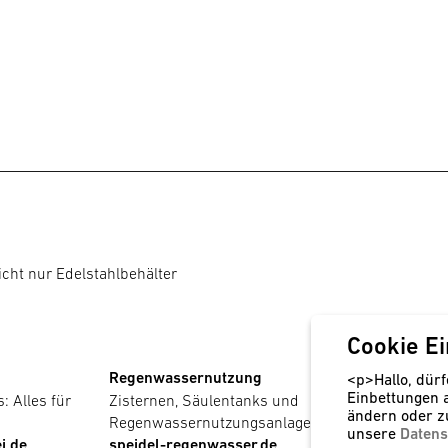
icht nur Edelstahlbehälter
Cookie Ei
Regenwassernutzung
Kunststoff
<p>Hallo, dürf
Einbettungen 
: Alles für
Zisternen, Säulentanks und
PE-Behälte
ändern oder z
Regenwassernutzungsanlagen
Bereitstel
unsere
Datens
i.de
speidel-regenwasser.de
speidel-ku