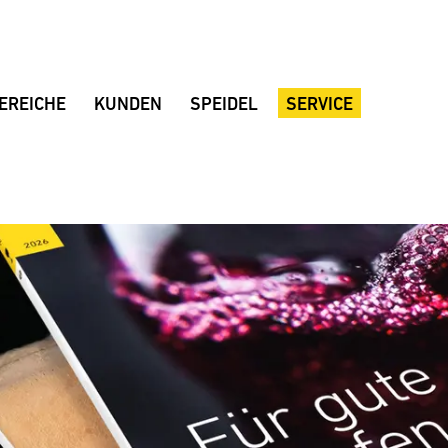
EREICHE
KUNDEN
SPEIDEL
SERVICE
Referenzkunden
Unternehmen
Beratung
Kundenstimmen
Made in Germany
Projektplanung
Weingut FJ Gritsch
Qualität
Händler Deutschland
Weingut Château Vino de la Isla
Standort
Händler International
Weingut Dom Charbielin
Nachhaltigkeit
Broschüren
Weingut Sauska
Historie
Downloads
Weingut Two EE's
Messetermine
Huber Winery
Stellenangebote
Weingut Peth-Wetz
Weingut Briem
Serendipity Cellars
Brauerei Blank