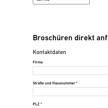
Broschüren direkt an
Kontaktdaten
Firma
P
Straße und Hausnummer
*
f
l
i
c
P
PLZ
*
h