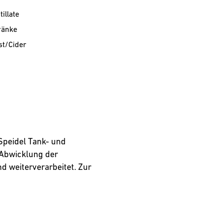
illate
ränke
st/Cider
 Speidel Tank- und
 Abwicklung der
 weiterverarbeitet. Zur