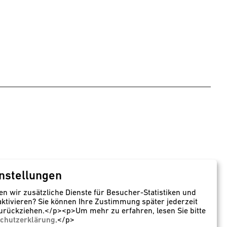
nstellungen
behälter
Rotationsformteile
en wir zusätzliche Dienste für Besucher-Statistiken und
aktivieren? Sie können Ihre Zustimmung später jederzeit
r für Lagerung,
Nahtlos gefertigte
urückziehen.</p><p>Um mehr zu erfahren, lesen Sie bitte
lung und Transport
Kunststofftanks
chutzerklärung
.</p>
nststoffbehaelter.de
speidel-rotationsformen.de