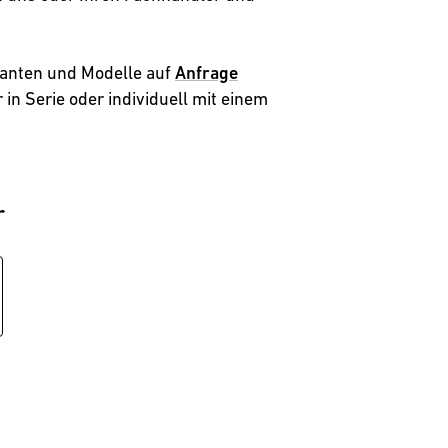
Weingut Weber
Weinkellerei Kern
ianten und Modelle auf
Anfrage
r in Serie oder individuell mit einem
r