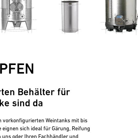
Weingut Zimmerle
Maison Deveney-Mars
Mewstone Wines
Staffelberg-Bräu
Kellerei Drouhin
Weingut Meyer
Voglsam
OPFEN
Loba
Manufaktur Jörg Geiger
Erlebnisdestillerie Lantenhammer
ten Behälter für
Weinkellerei Baumgartner
ke sind da
Brauerei Greif
Hausbrauerei Eschenbräu
Feinbrennerei Prinz
n vorkonfigurierten Weintanks mit bis
Weingut Forsthof
eignen sich ideal für Gärung, Reifung
n uns oder Ihren Fachhändler und
Weingut Franz Keller