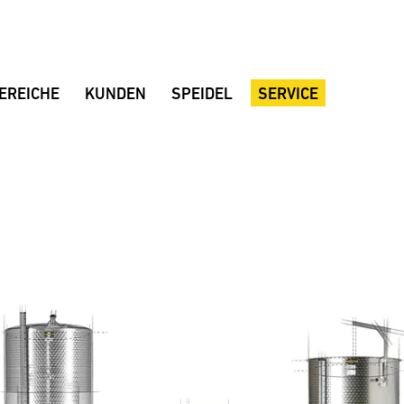
EREICHE
KUNDEN
SPEIDEL
SERVICE
Referenzkunden
Unternehmen
Beratung
Kundenstimmen
Made in Germany
Projektplanung
Weingut FJ Gritsch
Qualität
Händler Deutschland
Weingut Château Vino de la Isla
Standort
Händler International
Weingut Dom Charbielin
Nachhaltigkeit
Broschüren
Weingut Sauska
Historie
Downloads
Weingut Two EE's
Messetermine
Huber Winery
Stellenangebote
Weingut Peth-Wetz
Weingut Briem
Serendipity Cellars
Brauerei Blank