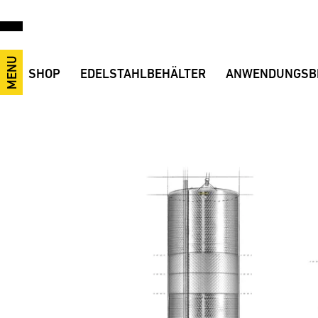
MENU
SHOP
EDELSTAHLBEHÄLTER
ANWENDUNGSB
Wein, Most, Destillate
Vorteile
Anwendungsvideos
Bier, Cider, Mischgetränke
Offene Behälter
Wein
Industrie, Lebensmittel, Anlagenbau
Geschlossene Behälter
Sekt
Transportbehälter
Misch-, Transport- und Lagerbehälter
Schnaps/Destillate
Zubehör
Maischebehälter
Likör
Ersatzteile
Druckbehälter
Bier
Black Eye
Saft
Cider/Most
Softdrinks
Mischgetränke
Maische
Speiseöl